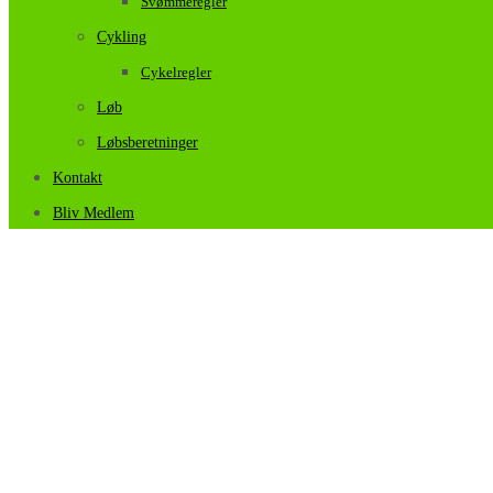
Svømmeregler
Cykling
Cykelregler
Løb
Løbsberetninger
Kontakt
Bliv Medlem