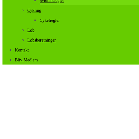
Svømmeregler
Cykling
Cykelregler
Løb
Løbsberetninger
Kontakt
Bliv Medlem