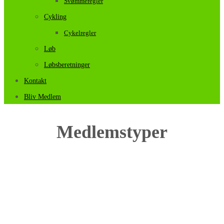
Svømmeregler
Cykling
Cykelregler
Løb
Løbsberetninger
Kontakt
Bliv Medlem
Medlemstyper