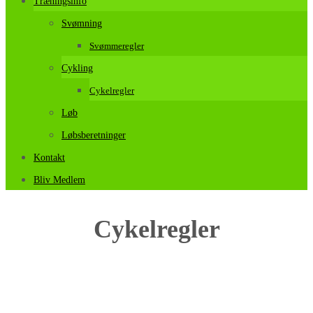
Træningsinfo
Svømning
Svømmeregler
Cykling
Cykelregler
Løb
Løbsberetninger
Kontakt
Bliv Medlem
Cykelregler