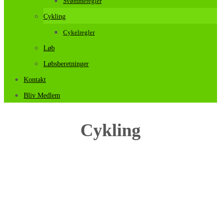
Svømmeregler
Cykling
Cykelregler
Løb
Løbsberetninger
Kontakt
Bliv Medlem
Cykling