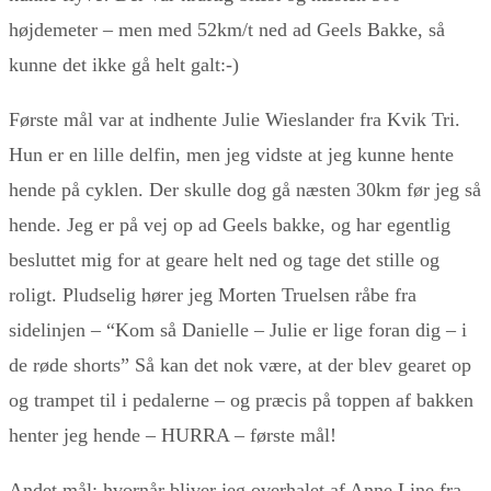
højdemeter – men med 52km/t ned ad Geels Bakke, så
kunne det ikke gå helt galt:-)
Første mål var at indhente Julie Wieslander fra Kvik Tri.
Hun er en lille delfin, men jeg vidste at jeg kunne hente
hende på cyklen. Der skulle dog gå næsten 30km før jeg så
hende. Jeg er på vej op ad Geels bakke, og har egentlig
besluttet mig for at geare helt ned og tage det stille og
roligt. Pludselig hører jeg Morten Truelsen råbe fra
sidelinjen – “Kom så Danielle – Julie er lige foran dig – i
de røde shorts” Så kan det nok være, at der blev gearet op
og trampet til i pedalerne – og præcis på toppen af bakken
henter jeg hende – HURRA – første mål!
Andet mål; hvornår bliver jeg overhalet af Anne Line fra