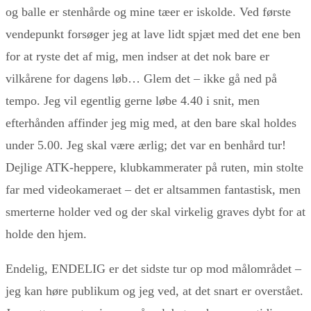
og balle er stenhårde og mine tæer er iskolde. Ved første
vendepunkt forsøger jeg at lave lidt spjæt med det ene ben
for at ryste det af mig, men indser at det nok bare er
vilkårene for dagens løb… Glem det – ikke gå ned på
tempo. Jeg vil egentlig gerne løbe 4.40 i snit, men
efterhånden affinder jeg mig med, at den bare skal holdes
under 5.00. Jeg skal være ærlig; det var en benhård tur!
Dejlige ATK-heppere, klubkammerater på ruten, min stolte
far med videokameraet – det er altsammen fantastisk, men
smerterne holder ved og der skal virkelig graves dybt for at
holde den hjem.
Endelig, ENDELIG er det sidste tur op mod målområdet –
jeg kan høre publikum og jeg ved, at det snart er overstået.