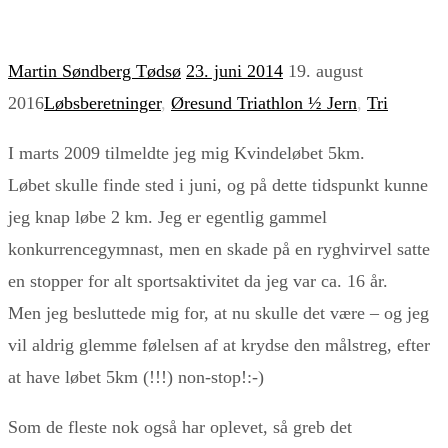
Martin Søndberg Tødsø
23. juni 2014
19. august
2016
Løbsberetninger
,
Øresund Triathlon ½ Jern
,
Tri
I marts 2009 tilmeldte jeg mig Kvindeløbet 5km.
Løbet skulle finde sted i juni, og på dette tidspunkt kunne
jeg knap løbe 2 km. Jeg er egentlig gammel
konkurrencegymnast, men en skade på en ryghvirvel satte
en stopper for alt sportsaktivitet da jeg var ca. 16 år.
Men jeg besluttede mig for, at nu skulle det være – og jeg
vil aldrig glemme følelsen af at krydse den målstreg, efter
at have løbet 5km (!!!) non-stop!:-)
Som de fleste nok også har oplevet, så greb det