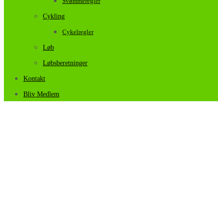
Svømmeregler
Cykling
Cykelregler
Løb
Løbsberetninger
Kontakt
Bliv Medlem