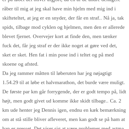
råber til mig at jeg skal have min hjelm med mig ind i
skifteteltet, at jeg er en snyder, der får en straf.. Nå ja, tak
spids, tilbage mod cyklen og hjelmen, men den er allerede
blevet fjernet. Overvejer kort at finde den, men tænker
fuck det, får jeg straf er der ikke noget at gøre ved det,
sket er sket. Hen fat i min pose ind i teltet og på med
skoene og afsted.
Da jeg rammer måtten til løberuten har jeg nøjagtigt
1.54.29 til at løbe et halvmarathon, det burde være muligt.
De første par km går forrygende, der er godt tempo på, lidt
højt, men godt givet ud komme ikke skidt tilbage.. Ca. 2
km ude henter jeg Dennis igen, endnu en kæk bemærkning
om at stå stille bliver afleveret, men kan godt se på ham at
han er presset. Det viser sig at være problemer med astma,