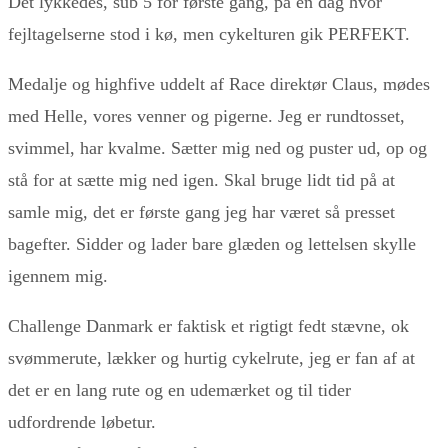
Det lykkedes, sub 5 for første gang, på en dag hvor
fejltagelserne stod i kø, men cykelturen gik PERFEKT.
Medalje og highfive uddelt af Race direktør Claus, mødes
med Helle, vores venner og pigerne. Jeg er rundtosset,
svimmel, har kvalme. Sætter mig ned og puster ud, op og
stå for at sætte mig ned igen. Skal bruge lidt tid på at
samle mig, det er første gang jeg har været så presset
bagefter. Sidder og lader bare glæden og lettelsen skylle
igennem mig.
Challenge Danmark er faktisk et rigtigt fedt stævne, ok
svømmerute, lækker og hurtig cykelrute, jeg er fan af at
det er en lang rute og en udemærket og til tider
udfordrende løbetur.