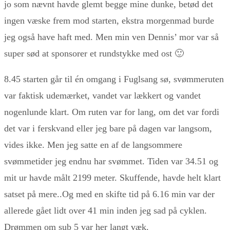
jo som nævnt havde glemt begge mine dunke, betød det
ingen væske frem mod starten, ekstra morgenmad burde
jeg også have haft med. Men min ven Dennis’ mor var så
super sød at sponsorer et rundstykke med ost 🙂
8.45 starten går til én omgang i Fuglsang sø, svømmeruten
var faktisk udemærket, vandet var lækkert og vandet
nogenlunde klart. Om ruten var for lang, om det var fordi
det var i ferskvand eller jeg bare på dagen var langsom,
vides ikke. Men jeg satte en af de langsommere
svømmetider jeg endnu har svømmet. Tiden var 34.51 og
mit ur havde målt 2199 meter. Skuffende, havde helt klart
satset på mere..Og med en skifte tid på 6.16 min var der
allerede gået lidt over 41 min inden jeg sad på cyklen.
Drømmen om sub 5 var her langt væk.