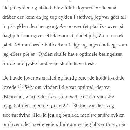
Ud på cyklen og afsted, blev lidt bekymret for de små
dråber der kom da jeg tog cyklen i stativet, jeg var gået all
in på cyklen den her gang. Aerocover (et plastik cover på
baghjulet som giver effekt som et pladehjul), 25 mm dæk
på de 25 mm brede Fullcarbon fælge og ingen indlæg, som
jeg ellers plejer. Cyklen skulle have optimale betingelser,
for de midtjyske landeveje skulle have tæsk.
De havde lovet os en flad og hurtig rute, de holdt hvad de
lovede 🙂 Selv om vinden ikke var optimal, der var
østenvind, gjorde det ikke så meget. For der var ikke
meget af den, men de første 27 – 30 km var der svag
side/medvind. Her lå jeg og battlede med tre andre cyklen
om hvem der havde vejen. Indrømmet jeg bliver tirret, når