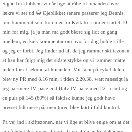
Signe fra klubben, vi når lige at råbe til hinanden hvor
lækre vi ser ud 😀 Øjeblikket senere passerer jeg Dennis,
min kammerat som kommer fra Kvik tri, som er startet 10
min før mig. ja ja man må godt blære sig lidt en gang
imellem, en kæk kommentar om hvorfor dog holde stille
og jeg er forbi. Jeg finder ud af, da jeg rammer skiftezonen
at han har fulgt mig det sidste stykke og vi rammer måtte
inden for et sekund af hinanden. Mit facit på cykel delen,
blev ny PR med 8.16 min, i tiden 2.20.38. watt mæssigt lå
jeg nærmere IM pace end Halv IM pace med 221 i snit og
en puls på 145 (80%) så faktisk kunne jeg godt have
presset lidt mere på, men turen blev kørt i fuld kontrol.
På vej ind i skiftezonen, når vi lige at blive enige om at det
er på løbet det bliver afgjort, da en af de andre deltagere