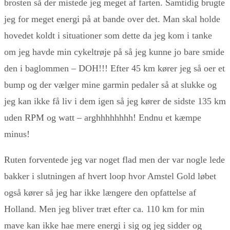
brosten så der mistede jeg meget af farten. Samtidig brugte
jeg for meget energi på at bande over det. Man skal holde
hovedet koldt i situationer som dette da jeg kom i tanke
om jeg havde min cykeltrøje på så jeg kunne jo bare smide
den i baglommen – DOH!!! Efter 45 km kører jeg så oer et
bump og der vælger mine garmin pedaler så at slukke og
jeg kan ikke få liv i dem igen så jeg kører de sidste 135 km
uden RPM og watt – arghhhhhhhh! Endnu et kæmpe
minus!
Ruten forventede jeg var noget flad men der var nogle lede
bakker i slutningen af hvert loop hvor Amstel Gold løbet
også kører så jeg har ikke længere den opfattelse af
Holland. Men jeg bliver træt efter ca. 110 km for min
mave kan ikke hae mere energi i sig og jeg sidder og