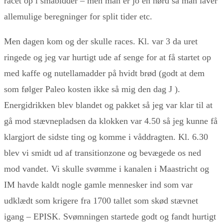
racet op i småbidder – men man er jo en nørd så man laver
allemulige beregninger for split tider etc.
Men dagen kom og der skulle races. Kl. var 3 da uret
ringede og jeg var hurtigt ude af senge for at få startet op
med kaffe og nutellamadder på hvidt brød (godt at dem
som følger Paleo kosten ikke så mig den dag J ).
Energidrikken blev blandet og pakket så jeg var klar til at
gå mod stævnepladsen da klokken var 4.50 så jeg kunne få
klargjort de sidste ting og komme i våddragten. Kl. 6.30
blev vi smidt ud af transitionzone og bevægede os ned
mod vandet. Vi skulle svømme i kanalen i Maastricht og
IM havde kaldt nogle gamle mennesker ind som var
udklædt som krigere fra 1700 tallet som skød stævnet
igang – EPISK. Svømningen startede godt og fandt hurtigt