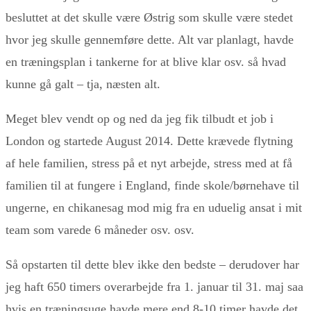
besluttet at det skulle være Østrig som skulle være stedet
hvor jeg skulle gennemføre dette. Alt var planlagt, havde
en træningsplan i tankerne for at blive klar osv. så hvad
kunne gå galt – tja, næsten alt.
Meget blev vendt op og ned da jeg fik tilbudt et job i
London og startede August 2014. Dette krævede flytning
af hele familien, stress på et nyt arbejde, stress med at få
familien til at fungere i England, finde skole/børnehave til
ungerne, en chikanesag mod mig fra en uduelig ansat i mit
team som varede 6 måneder osv. osv.
Så opstarten til dette blev ikke den bedste – derudover har
jeg haft 650 timers overarbejde fra 1. januar til 31. maj saa
hvis en træningsuge havde mere end 8-10 timer havde det